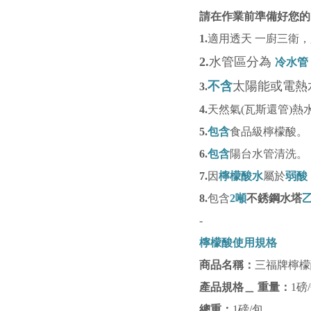
請在作業前準備好您的
1.
適用透天 一廚三衛
2.
水管
區分為
冷水管
不含
太陽能或電熱
3.
4.
天然氣(瓦斯還管)熱
5.
包含
食品級檸檬酸。
6.
包含
陽台水管清洗。
7.
因
檸檬酸水
屬於
弱酸
8.
包含
2
噸
不銹鋼水塔
-
檸檬酸使用規格
商品名稱：
三福牌檸檬酸
產品規格＿ 重量：
1磅
總重：
1磅/包