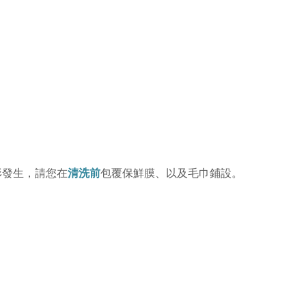
形發生，請您在
清洗前
包覆保鮮膜、以及毛巾鋪設。