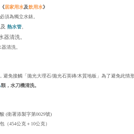
《
居家用水
及
飲用水
》
，必須為獨立水錶。
及
熱水管
。
水器清洗。
水器清洗。
，避免接觸「拋光大理石/拋光石英磚/木質地板」為了避免此情
乙
顆
，
水刀機清洗。
 (衛署添製字第0029號)
/包（454公克＋10公克）