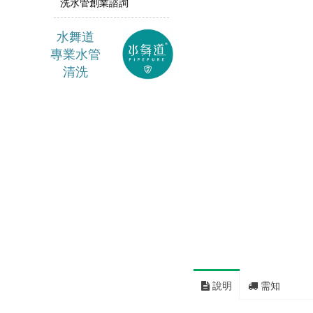
洗水管創業諮詢
水舞
道
專業水管
清洗
說明
需知