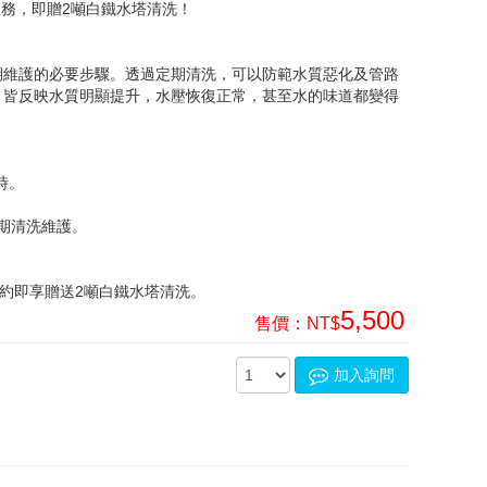
服務，即贈2噸白鐵水塔清洗！
期維護的必要步驟。透過定期清洗，可以防範水質惡化及管路
，皆反映水質明顯提升，水壓恢復正常，甚至水的味道都變得
時。
定期清洗維護。
預約即享贈送2噸白鐵水塔清洗。
5,500
售價：
NT$
加入詢問