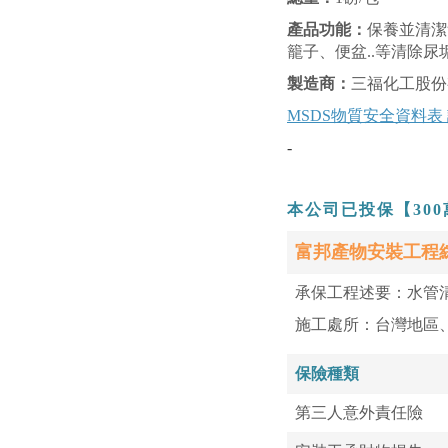
產品功能：
保養並清潔
籠子、便盆..等清除
製造商：
三福化工股份
MSDS物質安全資料表
-
本公司已投保【30
富邦產物安裝工程
承保工程述要：水管
施工處所：台灣地區
保險種類
第三人意外責任險