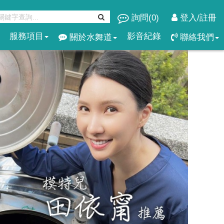
詢問(
0
)
登入/註冊
服務項目
影音紀錄
關於水舞道
聯絡我們