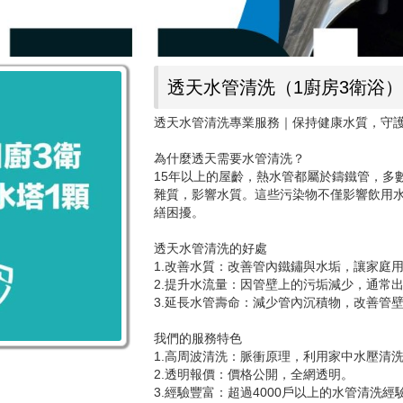
透天水管清洗（1廚房3衛浴）
透天水管清洗專業服務｜保持健康水質，守
為什麼透天需要水管清洗？
15年以上的屋齡，熱水管都屬於鑄鐵管，多
雜質，影響水質。這些污染物不僅影響飲用
繕困擾。
透天水管清洗的好處
1.改善水質：改善管內鐵鏽與水垢，讓家庭
2.提升水流量：因管壁上的污垢減少，通常
3.延長水管壽命：減少管內沉積物，改善管
我們的服務特色
1.高周波清洗：脈衝原理，利用家中水壓清
2.透明報價：價格公開，全網透明。
3.經驗豐富：超過4000戶以上的水管清洗經