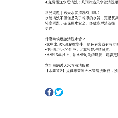
4.免費贈送水塔清洗：凡預約透天水管清洗
常見問題｜透天水管清洗有用嗎？
水管清洗不僅僅是為了乾淨的水質，更是長
堵塞問題，確保用水安全。多數客戶清洗後
更佳。
什麼時候應該清洗水管？
•家中出現水流稍微變小、顏色異常或有異味
•使用地下水的住戶，尤其容易堆積雜質。
•水管15年以上，熱水管均為鑄鐵管，建議
立即預約透天水管清洗服務
【水舞道®️】提供專業透天水管清洗服務，