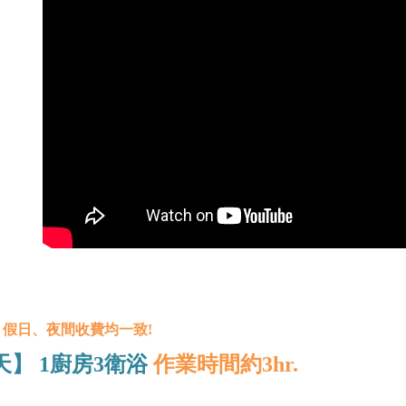
、假日、夜間收費均一致!
天】
1廚房3衛浴
作業時間約3hr.