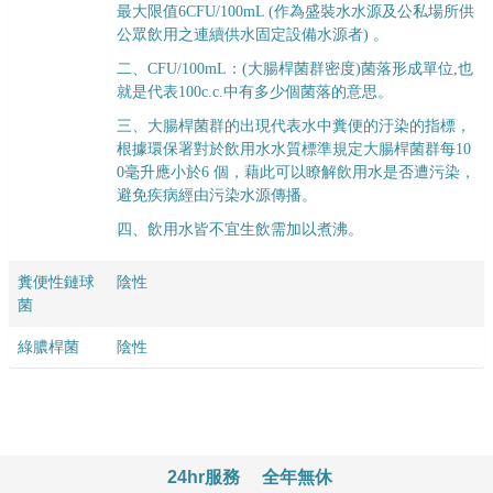
最大限值6CFU/100mL (作為盛裝水水源及公私場所供
公眾飲用之連續供水固定設備水源者) 。
二、CFU/100mL：(大腸桿菌群密度)菌落形成單位,也
就是代表100c.c.中有多少個菌落的意思。
三、大腸桿菌群的出現代表水中糞便的汙染的指標，
根據環保署對於飲用水水質標準規定大腸桿菌群每10
0毫升應小於6 個，藉此可以瞭解飲用水是否遭污染，
避免疾病經由污染水源傳播。
四、飲用水皆不宜生飲需加以煮沸。
糞便性鏈球
陰性
菌
綠膿桿菌
陰性
24hr服務
全年無休