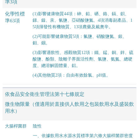
準3項
化學性標
(1)影響健康物質44項：砷、鉛、硒、鉻、鎘、鋇、
準63項
銻、鎳、汞、氰鹽、亞硝酸鹽氮、4項消毒副產品、1
5項揮發性有機物質、13項農藥及戴奧辛。
(2)可能影響健康物質5項：氟鹽、硝酸鹽氮、銀、
鉬、銦。
(3)影響適飲性、感觀物質12項：鐵、錳、銅、鋅、硫
酸鹽、酚類、陰離子界面活性劑、氯鹽、氨氮、總硬
度、總溶解固體量、鋁。
(4)其他物質2項：自由有效餘氯、pH值。
依食品安全衛生管理法第十七條規定
微生物限量（僅適用於直接供人飲用之包裝飲用水及盛裝飲
用水）
大腸桿菌群
陰
性
一、依據飲用水水源水質標準第六條大腸桿菌群密度