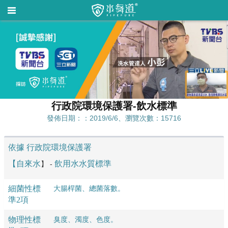
行政院環境保護署-飲水標準
發佈日期：：2019/6/6、瀏覽次數：15716
依據 行政院環境保護署
【
自來水
飲用水水質標準
】 -
細菌性標
大腸桿菌、總菌落數。
準2項
物理性標
臭度、濁度、色度。