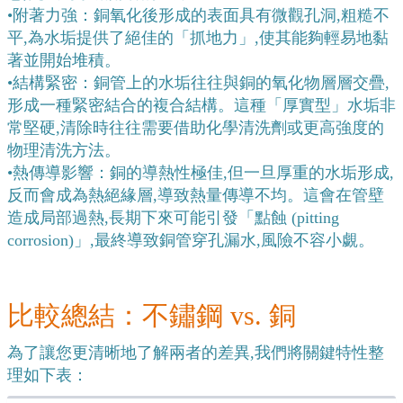
•
附著力強：銅氧化後形成的表面具有微觀孔洞,粗糙不
平,為水垢提供了絕佳的「抓地力」,使其能夠輕易地黏
著並開始堆積。
•
結構緊密：銅管上的水垢往往與銅的氧化物層層交疊,
形成一種緊密結合的複合結構。這種「厚實型」水垢非
常堅硬,清除時往往需要借助化學清洗劑或更高強度的
物理清洗方法。
•
熱傳導影響：銅的導熱性極佳,但一旦厚重的水垢形成,
反而會成為熱絕緣層,導致熱量傳導不均。這會在管壁
造成局部過熱,長期下來可能引發「點蝕 (pitting 
corrosion)」,最終導致銅管穿孔漏水,風險不容小覷。
比較總結：不鏽鋼 vs. 銅
為了讓您更清晰地了解兩者的差異,我們將關鍵特性整
理如下表：