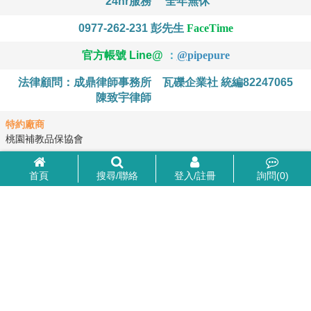
24hr服務
全年無休
0977-262-231
彭先生
FaceTime
官方帳號 Line@
：
@
pipepure
法律顧問：成鼎律師事務所
瓦礫企業社 統編82247065
陳致宇律師
特約廠商
桃園補教品保協會
首頁
搜尋/聯絡
登入/註冊
詢問(
0
)