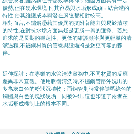
綜合來看,雖然銅在導熱效率與抑制細菌方面具有一定
優勢,但在硬水環境下,其容易與水垢形成頑固結合體的
特性,使其維護成本與潛在風險都相對較高。
相對而言,不鏽鋼憑藉其優異的抗附著能力與易於清潔
的特性,在對抗水垢方面無疑是更勝一籌的選擇。若您
追求的是長期的穩定性、更低的維護頻率與更輕鬆的清
潔過程,不鏽鋼材質的管線與設備將是您更可靠的夥
伴。
延伸探討：在專業的水管清洗實務中,不同材質的反應
差異非常直觀。使用脈衝清洗時,不鏽鋼管路沖洗出的
多為灰白色的粉狀沉積物；而銅管則時常伴隨藍綠色的
銅鏽與白色的塊狀硬垢一同被沖出,這也印證了兩者在
水垢形成機制上的根本不同。