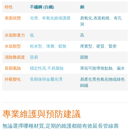
特性
不鏽鋼 (白鐵)
銅
表面狀態
光滑、有氧化鉻保護膜
易氧化,表面粗糙、有孔
洞
水垢附著力
低
高
水垢類型
粉末型、薄層、鬆散
厚實型、硬質、緊密
清除難易度
容易
困難
長期風險
穩定性高,不易腐蝕
厚垢可能導致點蝕、漏水
外觀變化
長期保持金屬光澤
易產生黑色氧化物或綠色
銅鏽
專業維護與預防建議
無論選擇哪種材質,定期的維護都能有效延長管線壽