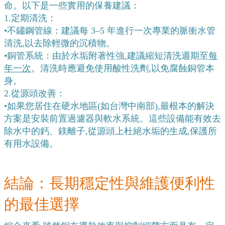
命。以下是一些實用的保養建議：
1.
定期清洗：
•
不鏽鋼管線：建議每 3–5 年進行一次專業的脈衝水管
清洗,以去除輕微的沉積物。
•
銅管系統：由於水垢附著性強,建議縮短清洗週期至
每
年一次
。清洗時應避免使用酸性洗劑,以免腐蝕銅管本
身。
2.
從源頭改善：
•
如果您居住在硬水地區(如台灣中南部),最根本的解決
方案是安裝前置過濾器與軟水系統。這些設備能有效去
除水中的鈣、鎂離子,從源頭上杜絕水垢的生成,保護所
有用水設備。
結論：長期穩定性與維護便利性
的最佳選擇