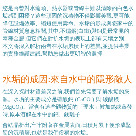
您是否曾對水龍頭、熱水器或管線中難以清除的白色水
垢感到困擾？這些頑固的沉積物不僅影響美觀,更可能
降低設備效率、縮短使用壽命。水垢的形成與您家中的
管線材質息息相關,其中,不鏽鋼(白鐵)與銅是最常見的
兩種金屬,但它們在對抗水垢的表現上卻有天壤之別。
本文將深入解析兩者在水垢累積上的差異,並提供專業
的實務維護建議,幫助您做出更明智的選擇。
水垢的成因:來自水中的隱形敵人
在深入探討材質差異之前,我們首先需要了解水垢的來
源。水垢的主要成分是碳酸鈣 (CaCO₃) 與 碳酸鎂 
(MgCO₃)。當含有這些礦物質的「硬水」被加熱或蒸發
時,原本溶解在水中的鈣、鎂離子
會結晶析出,牢牢附著在金屬表面,日積月累下便形成堅
硬的沉積層,也就是我們俗稱的水垢。