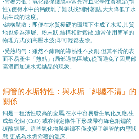
•
附著力低：氧化鉻保護膜非常光滑且化學性質穩定(惰
性),使得水中的鈣鎂離子難以找到附著點,大大降低了水
垢生成的速度。
•
結構鬆散：即便在水質極硬的環境下生成了水垢,其質
地也多為薄層、粉末狀,結構相對鬆散,通常使用簡單的
物理方式(如高壓水波)即可輕鬆去除。
•
受熱均勻：雖然不鏽鋼的導熱性不及銅,但其平滑的表
面不易產生「熱點」(局部過熱區域),從而避免了因局部
高溫而加速水垢結晶的現象。
銅管的水垢特性：與水垢「糾纏不清」的
關係
銅是一種活性較高的金屬,在水中容易發生氧化反應,生
成氧化銅 (CuO) 或在特定條件下形成帶有綠色銅鏽的
碳酸銅層。這些氧化物與銅鏽不僅改變了銅管的內壁狀
態,更成為水垢附著的溫床。