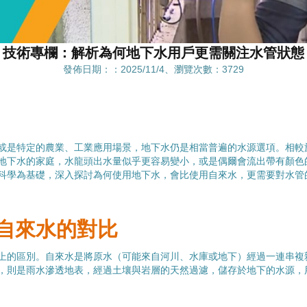
技術專欄：解析為何地下水用戶更需關注水管狀態
發佈日期：：2025/11/4、瀏覽次數：3729
或是特定的農業、工業應用場景，地下水仍是相當普遍的水源選項。相較
地下水的家庭，水龍頭出水量似乎更容易變小，或是偶爾會流出帶有顏色
科學為基礎，深入探討為何使用地下水，會比使用自來水，更需要對水管
自來水的對比
上的區別。自來水是將原水（可能來自河川、水庫或地下）經過一連串複
，則是雨水滲透地表，經過土壤與岩層的天然過濾，儲存於地下的水源，