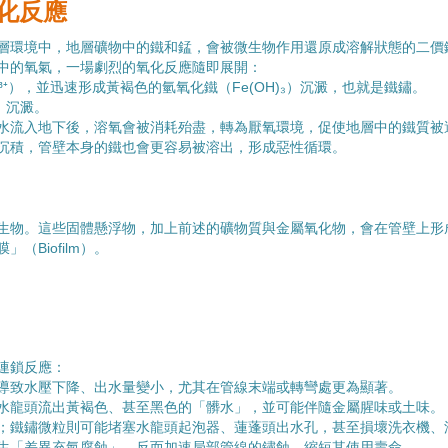
氧化反應
環境中，地層礦物中的鐵和錳，會被微生物作用還原成溶解狀態的二價鐵離子
中的氧氣，一場劇烈的氧化反應隨即展開：
³⁺），並迅速形成黃褐色的氫氧化鐵（Fe(OH)₃）沉澱，也就是鐵鏽。
）沉澱。
水流入地下後，溶氧會被消耗殆盡，轉為厭氧環境，促使地層中的鐵質被還
沉積，管壁本身的鐵也會更容易被溶出，形成惡性循環。
生物。這些固體懸浮物，加上前述的礦物質與金屬氧化物，會在管壁上形
Biofilm）。
連鎖反應：
導致水壓下降、出水量變小，尤其在管線末端或轉彎處更為顯著。
水龍頭流出黃褐色、甚至黑色的「髒水」，並可能伴隨金屬腥味或土味。
；鐵鏽微粒則可能堵塞水龍頭起泡器、蓮蓬頭出水孔，甚至損壞洗衣機、
生「差異充氣腐蝕」，反而加速局部管線的鏽蝕，縮短其使用壽命。