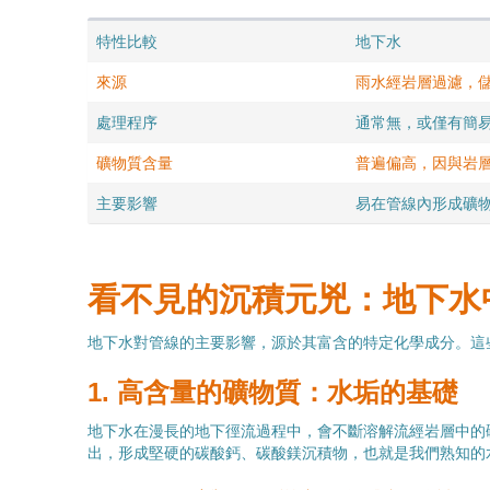
特性比較
地下水
來源
雨水經岩層過濾，
處理程序
通常無，或僅有簡
礦物質含量
普遍偏高，因與岩
主要影響
易在管線內形成礦
看不見的沉積元兇：地下水
地下水對管線的主要影響，源於其富含的特定化學成分。這
1. 高含量的礦物質：水垢的基礎
地下水在漫長的地下徑流過程中，會不斷溶解流經岩層中的
出，形成堅硬的碳酸鈣、碳酸鎂沉積物，也就是我們熟知的