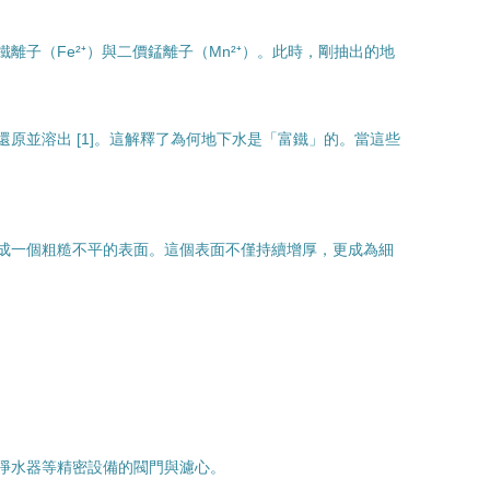
（Fe²⁺）與二價錳離子（Mn²⁺）。此時，剛抽出的地
原並溶出 [1]。這解釋了為何地下水是「富鐵」的。當這些
成一個粗糙不平的表面。這個表面不僅持續增厚，更成為細
淨水器等精密設備的閥門與濾心。