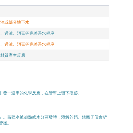
湖泊或部分地下水
澱、過濾、消毒等完整淨水程序
澱、過濾、消毒等完整淨水程序
線材質產生反應
引發一連串的化學反應，在管壁上留下痕跡。
」。當硬水被加熱或水分蒸發時，溶解的鈣、鎂離子便會析
管徑。