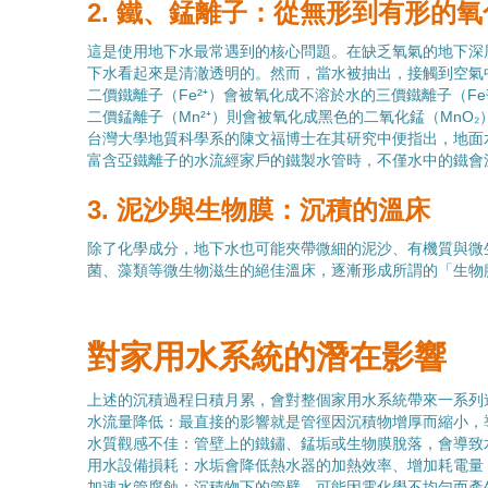
2. 鐵、錳離子：從無形到有形的
這是使用地下水最常遇到的核心問題。在缺乏氧氣的地下深層
下水看起來是清澈透明的。然而，當水被抽出，接觸到空氣
二價鐵離子（Fe²⁺）會被氧化成不溶於水的三價鐵離子（Fe
二價錳離子（Mn²⁺）則會被氧化成黑色的二氧化錳（MnO₂
台灣大學地質科學
系的陳文福博士在其研究中便指出，地面
富含亞鐵離子的水流經家戶的鐵製水管時，不僅水中的鐵會
3. 泥沙與生物膜：沉積的溫床
除了化學成分，地下水也可能夾帶微細的泥沙、有機質與微
菌、藻類等微生物滋生的絕佳溫床，逐漸形成所謂的「生物膜」（
對家用水系統的潛在影響
上述的沉積過程日積月累，會對整個家用水系統帶來一系列
水流量降低：最直接的影響就是管徑因沉積物增厚而縮小，
水質觀感不佳：管壁上的鐵鏽、錳垢或生物膜脫落，會導致
用水設備損耗：水垢會降低熱水器的加熱效率、增加耗電量
加速水管腐蝕：沉積物下的管壁，可能因電化學不均勻而產