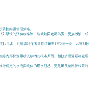
預防性維護管理策略。
相對鬆軟的沉積物移除。這就如同定期為愛車更換機油，或
。
度快得多，則建議將保養週期縮短至1至2年一次，以達到較
管線內部快速累積沉積物的根本原因。相較於經過嚴格處理
維持穩定的水流與較佳的用水觀感，更是延長整體管線系統