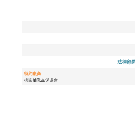
法律顧
特約廠商
桃園補教品保協會