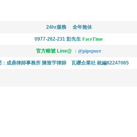
24hr服務
全年無休
0977-262-231
彭先生
FaceTime
官方帳號 Line@
：
@
pipepure
問：成鼎律師事務所 陳致宇律師
瓦礫企業社 統編82247065