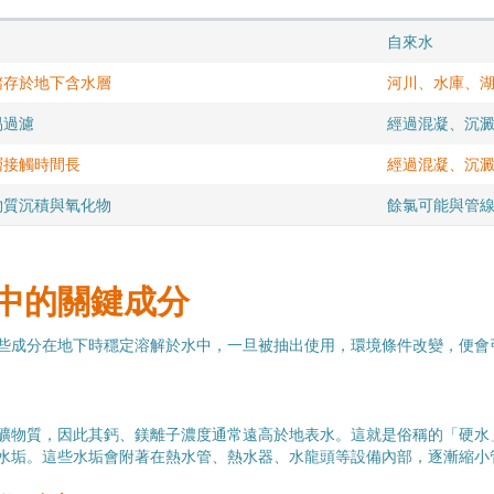
自來水
儲存於地下含水層
河川、水庫、
易過濾
經過混凝、沉
層接觸時間長
經過混凝、沉
物質沉積與氧化物
餘氯可能與管
中的關鍵成分
些成分在地下時穩定溶解於水中，一旦被抽出使用，環境條件改變，便會
礦物質，因此其鈣、鎂離子濃度通常遠高於地表水。這就是俗稱的「硬水
水垢。這些水垢會附著在熱水管、熱水器、水龍頭等設備內部，逐漸縮小