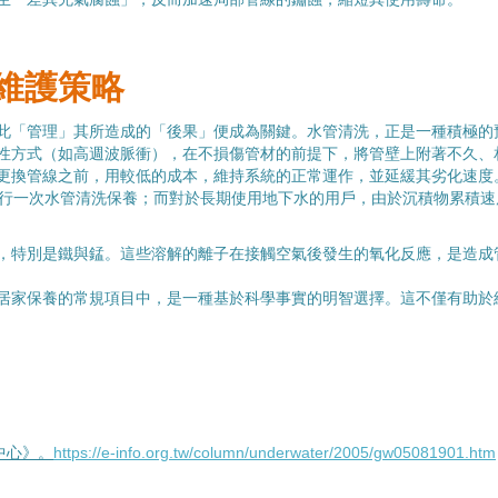
維護策略
此「管理」其所造成的「後果」便成為關鍵。水管清洗，正是一種積極的
性方式（如高週波脈衝），在不損傷管材的前提下，將管壁上附著不久、
更換管線之前，用較低的成本，維持系統的正常運作，並延緩其劣化速度
進行一次水管清洗保養；而對於長期使用地下水的用戶，由於沉積物累積速
，特別是鐵與錳。這些溶解的離子在接觸空氣後發生的氧化反應，是造成
居家保養的常規項目中，是一種基於科學事實的明智選擇。這不僅有助於
中心》。
https://e-info.org.tw/column/underwater/2005/gw05081901.htm