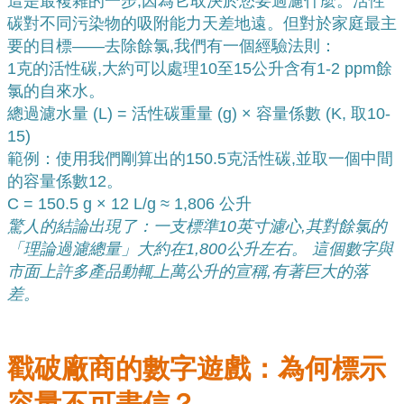
這是最複雜的一步,因為它取決於您要過濾什麼。活性
碳對不同污染物的吸附能力天差地遠。但對於家庭最主
要的目標——去除餘氯,我們有一個經驗法則：
1克的活性碳,大約可以處理10至15公升含有1-2 ppm餘
氯的自來水。
總過濾水量 (L) = 活性碳重量 (g) × 容量係數 (K, 取10-
15)
範例：使用我們剛算出的150.5克活性碳,並取一個中間
的容量係數12。
C = 150.5 g × 12 L/g ≈ 1,806 公升
驚人的結論出現了：一支標準10英寸濾心,其對餘氯的
「理論過濾總量」大約在1,800公升左右。 這個數字與
市面上許多產品動輒上萬公升的宣稱,有著巨大的落
差。
戳破廠商的數字遊戲：為何標示
容量不可盡信？