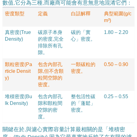
數值,它分為三種,而廠商可能會有意無意地混淆它們：
密度類型
定義
白話解釋
典型範圍(g/c
m³)
真密度(True
碳原子本身
碳的「實
1.80 – 2.20
Density)
的密度,完全
心」密度。
排除所有孔
隙。
顆粒密度(Pa
包含內部孔
一顆碳粒的
0.50 – 0.90
rticle Densit
隙,但不含顆
密度。
y)
粒間空隙的
密度。
堆積密度(Bu
包含內部孔
整包活性碳
0.25 – 0.55
lk Density)
隙和顆粒間
的「蓬鬆」
空隙的密
密度。
度。
關鍵在於,與濾心實際容量計算最相關的是「堆積密