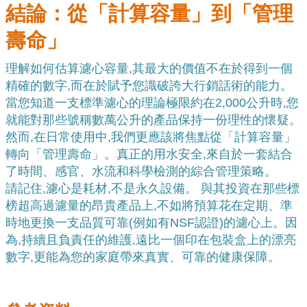
結論：從「計算容量」到「管理
壽命」
理解如何估算濾心容量,其最大的價值不在於得到一個
精確的數字,而在於賦予您識破誇大行銷話術的能力。
當您知道一支標準濾心的理論極限約在2,000公升時,您
就能對那些號稱數萬公升的產品保持一份理性的懷疑。
然而,在日常使用中,我們更應該將焦點從「計算容量」
轉向「管理壽命」。真正的用水安全,來自於一套結合
了時間、感官、水流和科學檢測的綜合管理策略。
請記住,濾心是耗材,不是永久設備。 與其投資在那些標
榜超高過濾量的昂貴產品上,不如將預算花在定期、準
時地更換一支品質可靠(例如有NSF認證)的濾心上。因
為,持續且負責任的維護,遠比一個印在包裝盒上的漂亮
數字,更能為您的家庭帶來真實、可靠的健康保障。