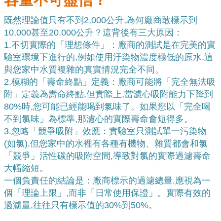
既然理論值只有不到2,000公升,為何廠商敢標示到
10,000甚至20,000公升？這背後有三大原因：
1.
不切實際的「理想條件」：廠商的測試是在完美的實
驗室環境下進行的,例如使用汙染物濃度極低的原水,這
與您家中水質複雜的真實情況完全不同。
2.
模糊的「壽命終點」定義：廠商可能將「完全無法吸
附」定義為壽命終點,但實際上,當濾心吸附能力下降到
80%時,您可能已經能喝到氯味了。如果您以「完全喝
不到氯味」為標準,那濾心的實際壽命會短得多。
3.
忽略「競爭吸附」效應：實驗室只測試單一污染物
(如氯),但您家中的水裡有各種有機物、雜質都會和氯
「競爭」活性碳的吸附空間,導致對氯的實際過濾壽命
大幅縮短。
一個負責任的結論是：廠商標示的過濾總量,應視為一
個「理論上限」,而非「日常使用保證」。實際有效的
過濾量,往往只有標示值的30%到50%。