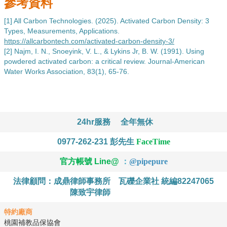
參考資料
[1] All Carbon Technologies. (2025). Activated Carbon Density: 3 
Types, Measurements, Applications. 
https://allcarbontech.com/activated-carbon-density-3/
[2] Najm, I. N., Snoeyink, V. L., & Lykins Jr, B. W. (1991). Using 
powdered activated carbon: a critical review. Journal-American 
Water Works Association, 83(1), 65-76.
24hr服務
全年無休
0977-262-231
彭先生
FaceTime
官方帳號 Line@
：
@
pipepure
法律顧問：成鼎律師事務所
瓦礫企業社 統編82247065
陳致宇律師
特約廠商
桃園補教品保協會