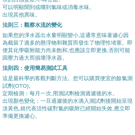
可以明顯聞到或嚐到氯味或消毒水味。
出現其他異味。
法則三：觀察水流的變化
如果您的淨水器出水量明顯變小,這通常意味著濾心因
為截留了過多的懸浮物和雜質而發生了物理性堵塞。即
便其化學吸附能力尚未飽和,也應該立即更換,否則可能
因壓力過大而損壞淨水器。
法則四：使用簡易測試工具
這是最科學的客觀判斷方法。您可以購買便宜的餘氯測
試劑(OTO)。
定期檢測：每月一次,用測試劑檢測過濾後的水。
出現顏色變化：一旦過濾後的水滴入測試劑後開始呈現
淡黃色,就代表活性碳對氯的吸附已經開始失效,應立即
準備更換濾心。