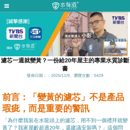
濾芯一週就變黃？一份給20年屋主的專業水質診斷
書
發佈日期：：2025/11/9、瀏覽次數：5429
前言：「變黃的濾芯」不是產品
瑕疵，而是重要的警訊
「為什麼我裝在水龍頭上的濾芯，用不到一個禮拜就變
黃了？我家屋齡超過20年，還建議安裝嗎？」這個問