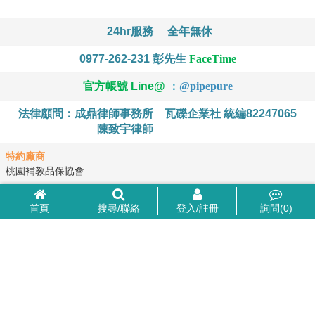
24hr服務
全年無休
0977-262-231
彭先生
FaceTime
官方帳號 Line@
：
@
pipepure
法律顧問：成鼎律師事務所
瓦礫企業社 統編82247065
陳致宇律師
特約廠商
桃園補教品保協會
首頁
搜尋/聯絡
登入/註冊
詢問(
0
)