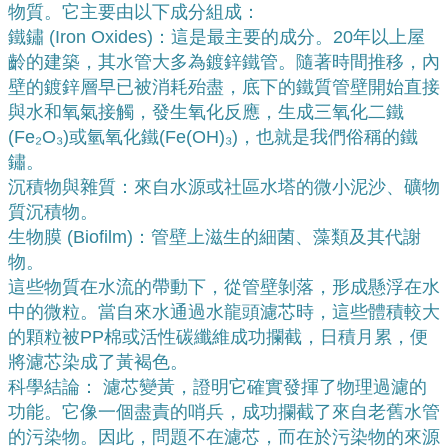
物質。它主要由以下成分組成：
鐵鏽 (Iron Oxides)：這是最主要的成分。20年以上屋
齡的建築，其水管大多為鍍鋅鐵管。隨著時間推移，內
壁的鍍鋅層早已被消耗殆盡，底下的鐵質管壁開始直接
與水和氧氣接觸，發生氧化反應，生成三氧化二鐵
(Fe₂O₃)或氫氧化鐵(Fe(OH)₃)，也就是我們俗稱的鐵
鏽。
沉積物與雜質：來自水源或社區水塔的微小泥沙、礦物
質沉積物。
生物膜 (Biofilm)：管壁上滋生的細菌、藻類及其代謝
物。
這些物質在水流的帶動下，從管壁剝落，形成懸浮在水
中的微粒。當自來水通過水龍頭濾芯時，這些體積較大
的顆粒被PP棉或活性碳纖維成功攔截，日積月累，便
將濾芯染成了黃褐色。
科學結論： 濾芯變黃，證明它確實發揮了物理過濾的
功能。它像一個盡責的哨兵，成功攔截了來自老舊水管
的污染物。因此，問題不在濾芯，而在於污染物的來源