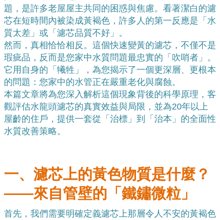
題，是許多老屋屋主共同的困惑與焦慮。看著潔白的濾
芯在短時間內被染成黃褐色，許多人的第一反應是「水
質太差」或「濾芯品質不好」。
然而，真相恰恰相反。這個快速變黃的濾芯，不僅不是
瑕疵品，反而是您家中水質問題最忠實的「吹哨者」。
它用自身的「犧牲」，為您揭示了一個更深層、更根本
的問題：您家中的水管正在嚴重老化與腐蝕。
本篇文章將為您深入解析這個現象背後的科學原理，客
觀評估水龍頭濾芯的真實效益與局限，並為20年以上
屋齡的住戶，提供一套從「治標」到「治本」的全面性
水質改善策略。
一、濾芯上的黃色物質是什麼？
——來自管壁的「鐵鏽微粒」
首先，我們需要明確定義濾芯上那層令人不安的黃褐色