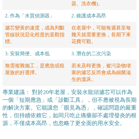
器、洗衣機)。
2. 作為「水質偵測器」
2. 維護成本高昂
濾芯變黃的速度，成為判斷
在老屋中，可能每週甚至每
管線狀況惡化程度的直觀指
幾天就需要更換，長期下來
標。
花費可觀。
3. 安裝簡便、成本低
3. 潛在的二次污染
無需複雜施工，是應急或租
若未及時更換，被污染物堵
屋族的好選擇。
塞的濾芯反而會成為細菌滋
生的溫床。
專業建議： 對於20年老屋，安裝水龍頭濾芯可以作為
一個「短期應急」或「診斷工具」，但不應被視為長期
的解決方案。它能讓您「眼見為憑」，確認問題的嚴重
性，但持續依賴它，如同只吃止痛藥卻不處理發炎的根
源，不僅成本高昂，也忽略了更全面的用水安全。