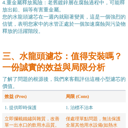
4.
重金屬釋放風險：老舊鍍鋅層在腐蝕過程中，可能釋
放出鉛、鎘等有害重金屬。
您的水龍頭濾芯在一週內就顯著變黃，這是一個強烈的
信號，表明您家中的水管正處於一個加速腐蝕與污染物
釋放的活躍階段。
三、水龍頭濾芯：值得安裝嗎？
一份誠實的效益與局限分析
了解了問題的根源後，我們來客觀評估這種小型濾芯的
價值。
效益 (Pros)
局限 (Cons)
1. 提供即時保護
1. 治標不治本
立即攔截鐵鏽與雜質，改善
僅處理單點問題，無法保護
單一出水口的飲用水品質。
全屋其他用水設備(如熱水