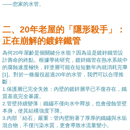
——您家的水管。
二、20年老屋的「隱形殺手」：
正在崩解的鍍鋅鐵管
為何20年屋齡是個關鍵分水嶺？因為這是鍍鋅鐵管設
計壽命的終點。根據學術研究，鍍鋅鐵管在熱水系統中
的腐蝕速度極快，鋅塗層可能在短短數年內就消耗完畢
[
1
]。對於一條服役超過20年的水管，我們可以合理推
斷：
1.
保護層已完全失效：內壁的鍍鋅層早已不復存在，鐵
質基底完全暴露。
2.
管壁持續變薄：鐵鏽不僅向水中釋放，也會侵蝕管壁
本身，使其結構強度下降。
3.
內部「結石」嚴重：管內壁附著了厚厚的鐵鏽與水垢
混合物，不僅污染水質，更會導致水流量變小。