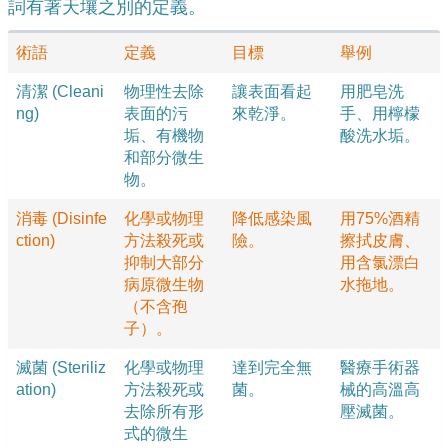
詞有著天壤之別的定義。
術語
定義
目標
舉例
清潔 (Cleani
物理性去除
讓表面看起
用肥皂洗
ng)
表面的污
來乾淨。
手、用檸檬
垢、有機物
酸洗水垢。
和部分微生
物。
消毒 (Disinfe
化學或物理
降低感染風
用75%酒精
ction)
方法殺死或
險。
擦拭皮膚、
抑制大部分
用含氯漂白
病原微生物
水拖地。
（不含孢
子）。
滅菌 (Steriliz
化學或物理
達到完全無
醫療手術器
ation)
方法殺死或
菌。
械的高溫高
去除所有形
壓滅菌。
式的微生