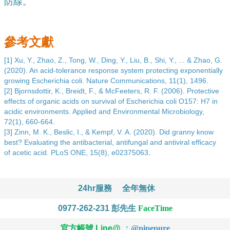
防線。
參考文獻
[1]
Xu, Y., Zhao, Z., Tong, W., Ding, Y., Liu, B., Shi, Y., ... & Zhao, G. 
(2020). An acid-tolerance response system protecting exponentially 
growing Escherichia coli. Nature Communications, 11(1), 1496.
[2]
Bjornsdottir, K., Breidt, F., & McFeeters, R. F. (2006). Protective 
effects of organic acids on survival of Escherichia coli O157: H7 in 
acidic environments. Applied and Environmental Microbiology, 
72(1), 660-664.
[3]
Zinn, M. K., Beslic, I., & Kempf, V. A. (2020). Did granny know 
best? Evaluating the antibacterial, antifungal and antiviral efficacy 
of acetic acid. PLoS ONE, 15(8), e02375063
.
24hr服務
全年無休
0977-262-231
彭先生
FaceTime
官方帳號 Line@
：
@
pipepure