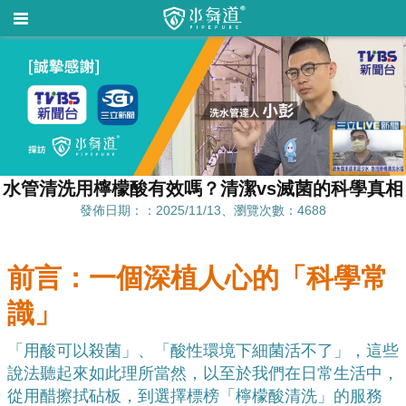
水管清洗用檸檬酸有效嗎？清潔vs滅菌的科學真相
發佈日期：：2025/11/13、瀏覽次數：4688
前言：一個深植人心的「科學常
識」
「用酸可以殺菌」、「酸性環境下細菌活不了」，這些
說法聽起來如此理所當然，以至於我們在日常生活中，
從用醋擦拭砧板，到選擇標榜「檸檬酸清洗」的服務