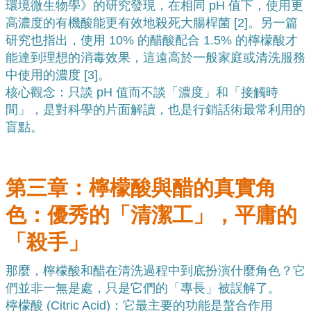
環境微生物學》的研究發現，在相同 pH 值下，使用更
高濃度的有機酸能更有效地殺死大腸桿菌 [
2
]。另一篇
研究也指出，使用 10% 的醋酸配合 1.5% 的檸檬酸才
能達到理想的消毒效果，這遠高於一般家庭或清洗服務
中使用的濃度 [
3]
。
核心觀念：只談 pH 值而不談「濃度」和「接觸時
間」，是對科學的片面解讀，也是行銷話術最常利用的
盲點。
第三章：檸檬酸與醋的真實角
色：優秀的「清潔工」，平庸的
「殺手」
那麼，檸檬酸和醋在清洗過程中到底扮演什麼角色？它
們並非一無是處，只是它們的「專長」被誤解了。
檸檬酸 (Citric Acid)：它最主要的功能是螯合作用 