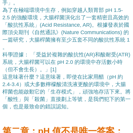
手」。
為了在極端環境中生存，例如穿越人類胃部 pH 1.5-
2.5 的強酸環境，大腸桿菌演化出了一套精密且高效的
「酸抗性系統」(Acid Resistance, AR)。根據發表於國
際頂尖期刊《自然通訊》(Nature Communications) 的
一篇研究，大腸桿菌擁有至少五套不同的酸抗性系統 
1
。
科學證據： 「受益於複雜的酸抗性(AR)和酸耐受(ATR)
系統，大腸桿菌可以在 pH 2.0 的環境中存活數小時
（但不會生長）。」[
1]
這意味著什麼？這意味著，即使在比家用醋（pH 約 
2.4-3.4）或大多數檸檬酸清洗液更酸的環境中，大腸
桿菌也能啟動它的「生存模式」，頑強地存活下來。將
「酸性」與「殺菌」直接劃上等號，是我們犯下的第一
個，也是最致命的錯誤認知。
第二章：pH 值不是唯一答案：