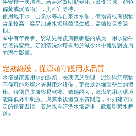
年安排一次清洗。若遇水質明顯變化（出現異味、顏色
偏黃或沉澱物），則不宜等待。
使用地下水、山泉水等非自來水水源，礦物質或有機物
含量較高，容易加速水垢與菌膜生成，需縮短保養週
期。
家中有年長者、嬰幼兒等皮膚較敏感的成員，用水衛生
更值得留意。定期清洗水塔有助於減少水中雜質對皮膚
的潛在影響。
定期維護，從源頭守護用水品質
水塔是家庭用水的源頭，長期疏於整理，泥沙與沉積物
不僅可能影響水管與用水設備，更會成為細菌孳生的溫
床。特別是皮膚容易乾癢、敏感的人，清潔的用水環境
能降低外部刺激。與其事後追查水質問題，不如建立固
定的保養習慣。
若您也有清洗水塔需求，歡迎聯繫水舞
道
®