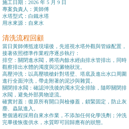
施工日期：2026 年 5 月 9 日
專案負責人：黃師傅
水塔型式：白鐵水塔
用水來源：自來水
清洗流程回顧
當日黃師傅抵達現場後，先巡視水塔外觀與管線配置，
接著依照標準作業程序逐步執行：
排空：關閉進水閥，將塔內餘水經由排水管排出，同時
觀察排出水體的濁度與沉澱物狀況。
高壓沖洗：以高壓噴槍針對塔壁、塔底及進出水口周圍
進行全面沖洗，帶走附著的泥沙與雜質。
關閉排水閥：確認沖洗後的濁水完全排除，隨即關閉排
水閥，避免外部異物逆流。
確實封蓋：復原所有開口與檢修蓋，鎖緊固定，防止灰
塵、蟲鼠進入。
整個過程採用自來水作業，不添加任何化學洗劑；沖洗
完畢後恢復供水，水質即可回歸應有的狀態。