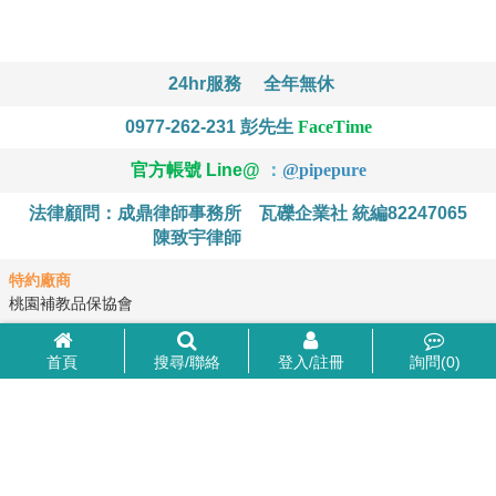
24hr服務
全年無休
0977-262-231
彭先生
FaceTime
官方帳號 Line@
：
@
pipepure
法律顧問：成鼎律師事務所
瓦礫企業社 統編82247065
陳致宇律師
特約廠商
桃園補教品保協會
首頁
搜尋/聯絡
登入/註冊
詢問(
0
)