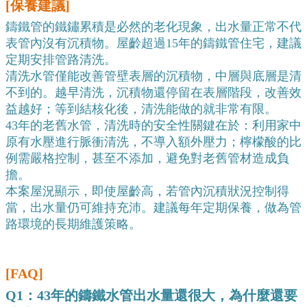
[保養建議]
鑄鐵管的鐵鏽累積是必然的老化現象，出水量正常不代
表管內沒有沉積物。屋齡超過15年的鑄鐵管住宅，建議
定期安排管路清洗。
清洗水管僅能改善管壁表層的沉積物，中層與底層是清
不到的。越早清洗，沉積物還停留在表層階段，改善效
益越好；等到結核化後，清洗能做的就非常有限。
43年的老舊水管，清洗時的安全性關鍵在於：利用家中
原有水壓進行脈衝清洗，不導入額外壓力；檸檬酸的比
例需嚴格控制，甚至不添加，避免對老舊管材造成負
擔。
本案屋況顯示，即使屋齡高，若管內沉積狀況控制得
當，出水量仍可維持充沛。建議每年定期保養，做為管
路環境的長期維護策略。
[FAQ]
Q1：43年的鑄鐵水管出水量還很大，為什麼還要