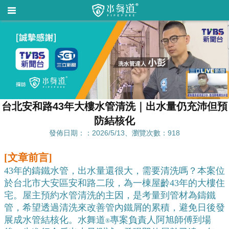
台北安和路43年大樓水管清洗｜出水量仍充沛但預
防結核化
發佈日期：：2026/5/13、瀏覽次數：918
[文章前言]
43年的鑄鐵水管，出水量還很大，需要清洗嗎？本案位
於台北市大安區安和路二段，為一棟屋齡43年的大樓住
宅。屋主預約水管清洗的主因，是考量到管材為鑄鐵
管，希望透過清洗來改善管內鐵屑的累積，避免日後發
展成水管結核化。水舞道
專案負責人阿旭師傅到場
®