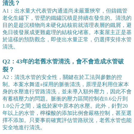
清洗？
A1：出水量大代表管內通道尚未嚴重狹窄，但鑄鐵管
老化生鏽下，管壁的鐵鏽沉積是持續在發生的。清洗的
目的是趁沉積物尚未硬化結核前就清理表層的鐵屑，避
免日後發展成更難處理的結核化堵塞。本案屋主正是基
於這樣的預防觀念，即使出水量正常，仍選擇安排水管
清洗。
Q2：43年的老舊水管清洗，會不會造成水管破
裂？
A2：清洗水管的安全性，關鍵在於工法與參數的控
制。本案水舞道
採用的脈衝清洗，原理是利用住家本
®
身的水壓進行管路清洗，並未導入額外壓力，因此不會
有蓄積壓力的問題。脈衝的壓力區間控制在0.6公斤到
1.0公斤之間，遠低於家中原本的水壓。此外，針對20
年以上的水管，檸檬酸的添加比例會嚴格控制，甚至選
擇不添加。只要事前確實評估管路狀況，老舊水管也能
安全地進行清洗。