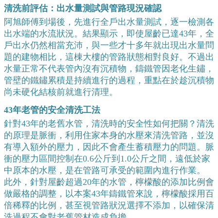
清洗前評估：出水量測試與管路現況確認
阿旭師傅到場後，先進行全戶出水量測試，逐一檢測各
出水端的水流狀況。結果顯示，即使屋齡已達43年，全
戶出水仍然相當充沛，與一些才十多年就出現出水量問
題的建物相比，這棟大樓的管路狀態相對良好。不過出
水量正常不代表管內沒有沉積物，鑄鐵管因老化生鏽，
管壁的鐵鏽累積是持續進行的過程，重點在於趁沉積物
尚未硬化結核前就進行清理。
43年老管的安全清洗工法
針對43年的老舊水管，清洗時的安全性如何把關？清洗
的原理是脈衝，利用住家本身的水壓來清洗管路，並沒
有導入額外的壓力，因此不會產生蓄積壓力的問題。脈
衝的壓力區間控制在0.6公斤到1.0公斤之間，遠低於家
中原本的水壓，是在管路可承受的範圍內進行作業。
此外，針對屋齡超過20年的水管，檸檬酸的添加比例會
做嚴格的調整，以本案43年鑄鐵管來說，檸檬酸採用百
倍稀釋的比例，甚至視管路狀況選擇不添加，以確保清
洗過程不會對老舊管材造成負擔。