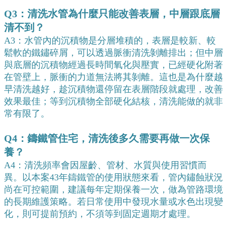
Q3：清洗水管為什麼只能改善表層，中層跟底層
清不到？
A3：水管內的沉積物是分層堆積的，表層是較新、較
鬆軟的鐵鏽碎屑，可以透過脈衝清洗剝離排出；但中層
與底層的沉積物經過長時間氧化與壓實，已經硬化附著
在管壁上，脈衝的力道無法將其剝離。這也是為什麼越
早清洗越好，趁沉積物還停留在表層階段就處理，改善
效果最佳；等到沉積物全部硬化結核，清洗能做的就非
常有限了。
Q4：鑄鐵管住宅，清洗後多久需要再做一次保
養？
A4：清洗頻率會因屋齡、管材、水質與使用習慣而
異。以本案43年鑄鐵管的使用狀態來看，管內鏽蝕狀況
尚在可控範圍，建議每年定期保養一次，做為管路環境
的長期維護策略。若日常使用中發現水量或水色出現變
化，則可提前預約，不須等到固定週期才處理。