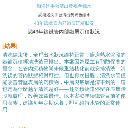
衛浴洗手台清出黃褐色鏽水
43年鑄鐵管內部鐵屑沉積狀況
[結果]
清洗結束後，全戶出水狀況維持正常，廚房熱水管段的
鐵鏽沉積經清洗後已排出。本案因為屋主有預防保養的
觀念，在管內沉積物尚未嚴重結核化前就安排清洗，清
洗後的管內狀態相對可控。但也再次提醒，清洗水管僅
能改善管壁表層的沉積物，中層與底層是清不到的，這
也是為什麼越早清洗越好——趁沉積物還停留在表層階
段就處理，改善效益最佳。以本案43年鑄鐵管目前的使
用狀態，建議每年定期保養，即可維持水管的正常使
用。