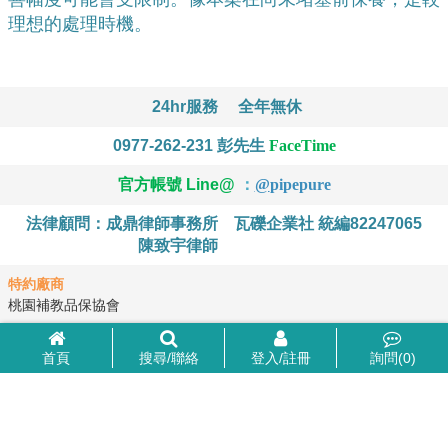
理想的處理時機。
24hr服務
全年無休
0977-262-231
彭先生
FaceTime
官方帳號 Line@
：
@
pipepure
法律顧問：成鼎律師事務所
瓦礫企業社 統編82247065
陳致宇律師
特約廠商
桃園補教品保協會
首頁
搜尋/聯絡
登入/註冊
詢問(
0
)