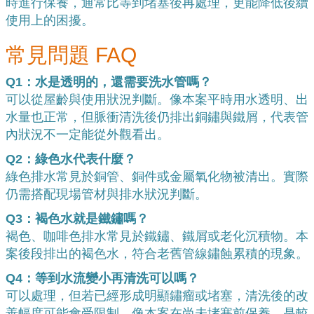
時進行保養，通常比等到堵塞後再處理，更能降低後續
使用上的困擾。
常見問題 FAQ
Q1：水是透明的，還需要洗水管嗎？
可以從屋齡與使用狀況判斷。像本案平時用水透明、出
水量也正常，但脈衝清洗後仍排出銅鏽與鐵屑，代表管
內狀況不一定能從外觀看出。
Q2：綠色水代表什麼？
綠色排水常見於銅管、銅件或金屬氧化物被清出。實際
仍需搭配現場管材與排水狀況判斷。
Q3：褐色水就是鐵鏽嗎？
褐色、咖啡色排水常見於鐵鏽、鐵屑或老化沉積物。本
案後段排出的褐色水，符合老舊管線鏽蝕累積的現象。
Q4：等到水流變小再清洗可以嗎？
可以處理，但若已經形成明顯鏽瘤或堵塞，清洗後的改
善幅度可能會受限制。像本案在尚未堵塞前保養，是較