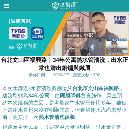
台北文山區福興路｜34年公寓熱水管清洗，出水正
常也清出銅鏽與鐵屑
發佈日期：：2026/6/7、瀏覽次數：702
本次水舞道
水管清洗案例位於
台北市文山區福興路
，
®
建築型態為
34年公寓
，由
阿旭師傅
負責施作。業主預
約本次服務的主因，是考量家中水管已使用多年，雖然
平常用水看起來沒有明顯異常，但希望趁水流尚未變小
前，先安排一次
熱水管清洗保養
。
很多屋主會以為，只要家中水是透明的、出水量正常，