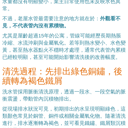
水量都沒有明顯變小，業主日常使用也未反映水色異
常。
不過，老屋水管最需要注意的地方就在於：
外觀看不
見，不代表管內沒有累積物。
尤其是屋齡超過15年的公寓，管線可能經歷長期熱脹
冷縮、水流沖刷與金屬氧化。若等到熱水變小、水色變
黃，甚至熱水器點火不穩時才處理，通常代表管內累積
已經較明顯，甚至可能開始影響清洗後的改善幅度。
清洗過程：先排出綠色銅鏽，後
續轉為褐色鐵屑
洗水管採用脈衝清洗原理，透過一段水、一段空氣的脈
衝震盪，帶動管內沉積物排出。
從現場排水狀況可見，初期排出的水呈現明顯綠色，這
類顏色常見於銅管、銅件或相關金屬氧化物。隨著清洗
進行，排水逐漸轉為褐色，並可看見鐵鏽、鐵屑類沉積