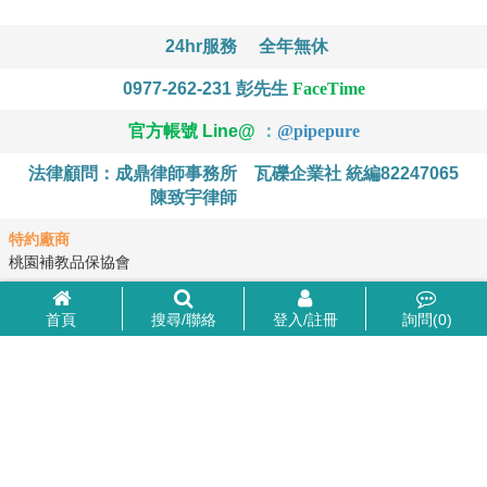
24hr服務
全年無休
0977-262-231
彭先生
FaceTime
官方帳號 Line@
：
@
pipepure
法律顧問：成鼎律師事務所
瓦礫企業社 統編82247065
陳致宇律師
特約廠商
桃園補教品保協會
首頁
搜尋/聯絡
登入/註冊
詢問(
0
)