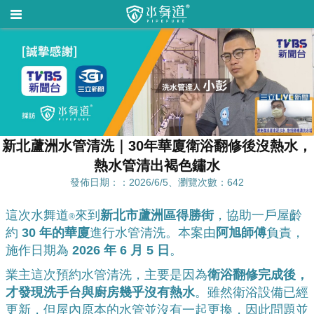
新北蘆洲水管清洗｜30年華廈衛浴翻修後沒熱水，
熱水管清出褐色鏽水
發佈日期：：2026/6/5、瀏覽次數：642
這次水舞道
來到
新北市蘆洲區得勝街
，協助一戶屋齡
®
約
30 年的華廈
進行水管清洗。本案由
阿旭師傅
負責，
施作日期為
2026 年 6 月 5 日
。
業主這次預約水管清洗，主要是因為
衛浴翻修完成後，
才發現洗手台與廚房幾乎沒有熱水
。雖然衛浴設備已經
更新，但屋內原本的水管並沒有一起更換，因此問題並