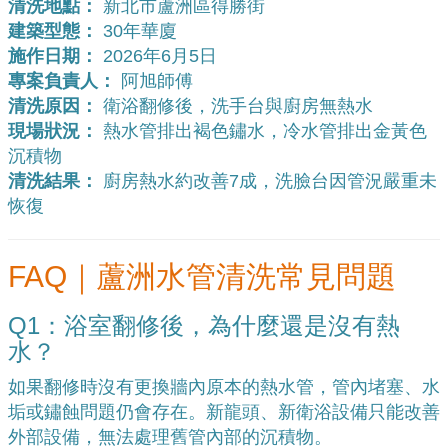
清洗地點：
新北市蘆洲區得勝街
建築型態：
30年華廈
施作日期：
2026年6月5日
專案負責人：
阿旭師傅
清洗原因：
衛浴翻修後，洗手台與廚房無熱水
現場狀況：
熱水管排出褐色鏽水，冷水管排出金黃色
沉積物
清洗結果：
廚房熱水約改善7成，洗臉台因管況嚴重未
恢復
FAQ｜蘆洲水管清洗常見問題
Q1：浴室翻修後，為什麼還是沒有熱
水？
如果翻修時沒有更換牆內原本的熱水管，管內堵塞、水
垢或鏽蝕問題仍會存在。新龍頭、新衛浴設備只能改善
外部設備，無法處理舊管內部的沉積物。