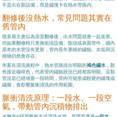
不是出在新設備，而是鏽塊卡在熱水管路內。
翻修後沒熱水，常見問題其實在
舊管內
很多屋主會以為浴室翻修後，出水問題就會一起改善。
但如果翻修時只更換衛浴設備、龍頭或表面管件，牆內
原本的水管沒有更新，管內長年累積的鏽蝕、水垢與沉
積物仍然會存在。
本案在清洗過程中，熱水管路排出明顯的
褐色鏽水
，顏
色接近咖啡色，代表管內鏽蝕狀況已經相當明顯。這類
管況若已經堵塞一段時間，管內可能形成較硬的鏽塊或
鏽瘤，會影響脈衝清洗的作用範圍。
脈衝清洗原理：一段水、一段空
氣，帶動管內沉積物排出
水舞道®採用脈衝方式清洗水管，原理是透過
一段水、