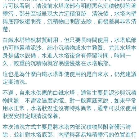
片可以看到，清洗前水塔底部有明顯黑色沉積物與附著
髒污，部分區域呈現大片沉積痕跡；清洗後，水塔內壁
與底部恢復明亮，沉積物已明顯去除，前後差異非常清
楚。
白鐵水塔雖然材質耐用，但只要長時間使用，水塔底部
仍可能累積泥沙、細小沉積物或水中雜質。尤其水塔本
身是儲水設備，水進入水塔後會有停留時間，時間一
久，較重的沉積物就容易慢慢落在水塔底部。
這也是為什麼白鐵水塔即使使用的是自來水，仍然建議
定期清洗。
不過，自來水供應的白鐵水塔，通常主要是泥沙與沉積
物問題，不需要過度恐慌。對一般家庭來說，如果平常
用水正常，水塔狀況也沒有特殊異常，通常可以依使用
狀況安排定期清洗保養。
本次清洗方式主要是將水塔內部沉積物與附著髒污清
除，並針對水塔底部、內壁與容易堆積髒污的位置進行