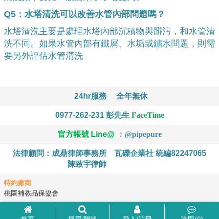
Q5：水塔清洗可以改善水管內部問題嗎？
水塔清洗主要是處理水塔內部沉積物與髒污，和水管清
洗不同。如果水管內部有鐵屑、水垢或鏽水問題，則需
要另外評估水管清洗
24hr服務
全年無休
0977-262-231
彭先生
FaceTime
官方帳號 Line@
：
@
pipepure
法律顧問：成鼎律師事務所
瓦礫企業社 統編82247065
陳致宇律師
特約廠商
桃園補教品保協會