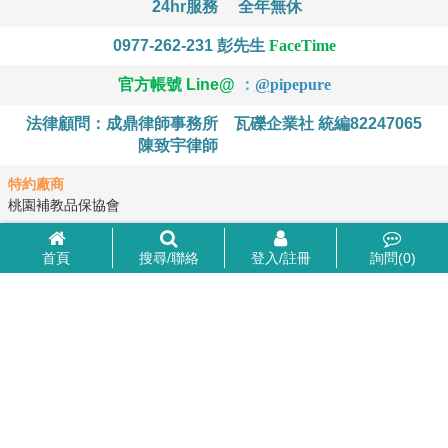
24hr服務
全年無休
0977-262-231
彭先生
FaceTime
官方帳號 Line@
：
@
pipepure
法律顧問：成鼎律師事務所
瓦礫企業社 統編82247065
陳致宇律師
特約廠商
桃園補教品保協會
首頁
搜尋/聯絡
登入/註冊
詢問(
0
)