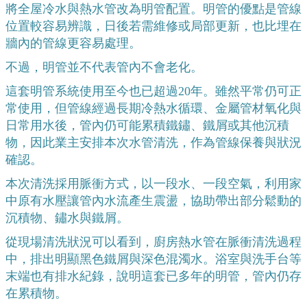
將全屋冷水與熱水管改為明管配置。明管的優點是管線
位置較容易辨識，日後若需維修或局部更新，也比埋在
牆內的管線更容易處理。
不過，明管並不代表管內不會老化。
這套明管系統使用至今也已超過20年。雖然平常仍可正
常使用，但管線經過長期冷熱水循環、金屬管材氧化與
日常用水後，管內仍可能累積鐵鏽、鐵屑或其他沉積
物，因此業主安排本次水管清洗，作為管線保養與狀況
確認。
本次清洗採用脈衝方式，以一段水、一段空氣，利用家
中原有水壓讓管內水流產生震盪，協助帶出部分鬆動的
沉積物、鏽水與鐵屑。
從現場清洗狀況可以看到，廚房熱水管在脈衝清洗過程
中，排出明顯黑色鐵屑與深色混濁水。浴室與洗手台等
末端也有排水紀錄，說明這套已多年的明管，管內仍存
在累積物。