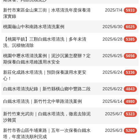
新竹市東區金山東三街｜水塔清洗年度保養清
2025/7/4
5933
潔實錄
桃園龜山中和南路水塔清洗案例
2025/6/30
6025
【桃園平鎮】三顆白鐵水塔清洗｜多年未清
2025/6/28
5385
洗、沉積物清除
桃園中壢水塔清洗案例｜泥沙沉澱怎麼辦？定
2025/6/25
5656
期保養白鐵水塔維護用水安全
新莊化成路水塔清洗｜預防保養讓用水更安
2025/6/24
5336
心！
白鐵水塔清洗紀錄｜新竹縣橫山鄉中豐路二段
2025/6/22
4843
白鐵水塔清洗｜新竹竹北中華路清洗案例
2025/6/14
4980
新竹竹東光武街｜白鐵水塔清洗，徹底去除泥
2025/6/7
5323
沙雜質
新竹市香山區牛埔東路｜五年一次保養白鐵水
2025/6/3
5260
塔，年度清洗順利完成