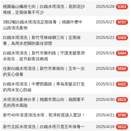
桃園龜山楓樹七街｜白鐵水塔清洗：底部泥沙
2025/5/28
5363
堆積，定期保養不可少
3顆2噸白鐵水塔清洗定期保養 ｜桃園中壢中
2025/5/27
4757
山路清洗案例
白鐵水塔清洗｜新竹芎林綠獅三街｜定期保
2025/5/22
5469
養，為用水把關的最佳習慣
白鐵水塔清洗｜新竹市勝利路｜守護美髮業用
2025/5/18
5404
水衛生，提升顧客信賴感
住家白鐵水塔清洗｜新竹市東南街｜五年一次
2025/5/18
5590
的安心保養
白鐵水塔清洗｜中壢西園路｜專為美髮店打造
2025/5/12
5421
的用水安心防線
水塔清洗案例分享｜桃園市寶山街：揭開看不
2025/4/30
5815
見的用水風險
​新竹40年首度清洗水塔，乾淨程度讓人驚訝！
2025/4/21
5790
新竹北區水塔清洗｜白鐵水塔只需五年保養一
2025/4/18
5612