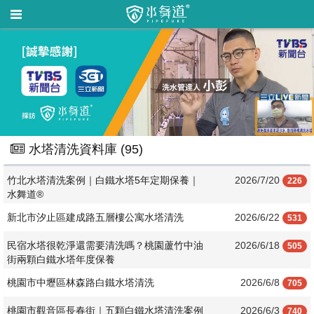
水塔清洗資料庫 (
95
)
竹北水塔清洗案例｜白鐵水塔5年定期保養｜
2026/7/20
226
水舞道®
新北市汐止區建成路五層樓公寓水塔清洗
2026/6/22
531
民宿水塔很乾淨還需要清洗嗎？桃園蘆竹中油
2026/6/18
505
街兩顆白鐵水塔年度保養
桃園市中壢區林森路白鐵水塔清洗
2026/6/8
705
桃園市觀音區長春街｜五顆白鐵水塔清洗案例
2026/6/3
740