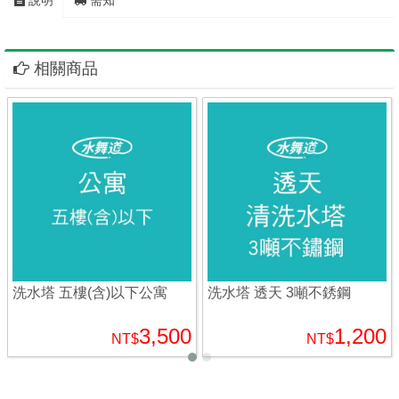
說明
需知
相關商品
洗水塔 五樓(含)以下公寓
洗水塔 透天 3噸不銹鋼
3,500
1,200
NT$
NT$