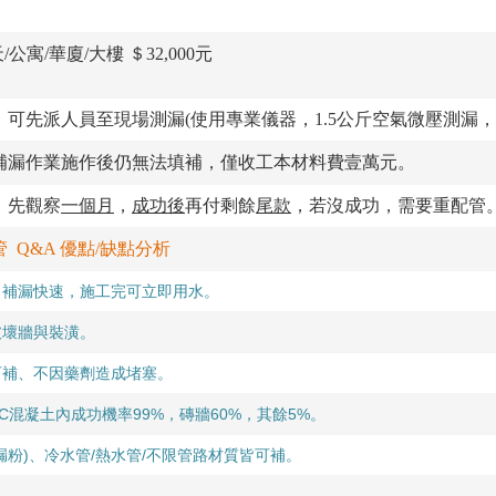
公寓/華廈/大樓 ＄32,000元
可先派人員至現場測漏(使用專業儀器，1.5公斤空氣微壓測漏，需
補漏作業施作後仍無法填補，僅收工本材料費壹萬元。
，先觀察
一個月
，
成功後
再付剩餘
尾款
，若沒成功，需要重配管
 Q&A 優點/缺點分析
，
補
漏快速，施工
完可立即用水。
破壞牆與裝潢。
可補、不因藥劑造成堵塞。
C混凝土內成功機率99%，磚牆60%，其餘5%。
漏粉)、冷水管/熱水管/不限管路材質皆可補。