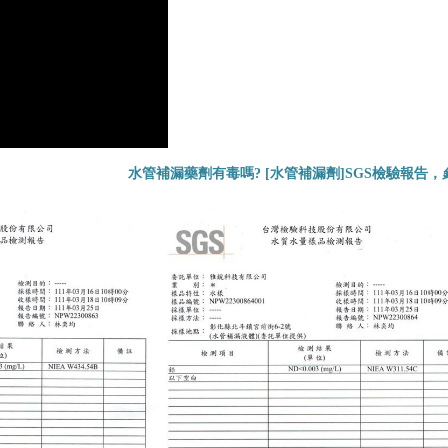
水管補漏藥劑有毒嗎? [水管補漏劑]SGS檢驗報告，