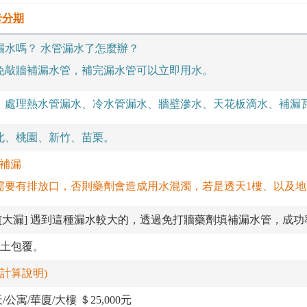
卡分期
漏水嗎
？
水管漏水了怎麼辦？
免敲牆補漏水管，補完漏水管可以立即用水。
：處理熱水管漏水、冷水管漏水、牆壁滲水、天花板滴水、補漏
北、桃園、新竹、苗栗。
補漏
需要有排放口，否則藥劑會造成用水混濁，若是透天1樓、以及
[大漏] 遇到這種漏水較大的，透過免打牆藥劑填補漏水管，成功率
土包覆。
計算說明)
公寓/華廈/大樓 ＄25,000元