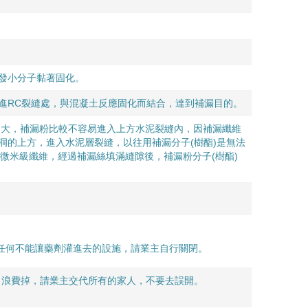
引發小分子黏著固化。
進RC裂縫處，與混凝土反應固化而結合，達到補漏目的。
較大，補漏粉比較不容易進入上方水泥裂縫內，因補漏纖維
破洞的上方，進入水泥層裂縫，以往用補漏分子(樹酯)是無法
微米級纖維，經過補漏絲填滿縫隙後，補漏粉分子(樹酯)
.任何不能讓藥劑灌進去的設施，請業主自行關閉。
出浪費掉，請業主交代所有的家人，不要去誤開。