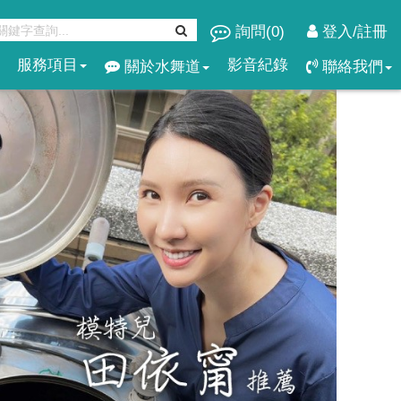
詢問(
0
)
登入/註冊
服務項目
影音紀錄
關於水舞道
聯絡我們