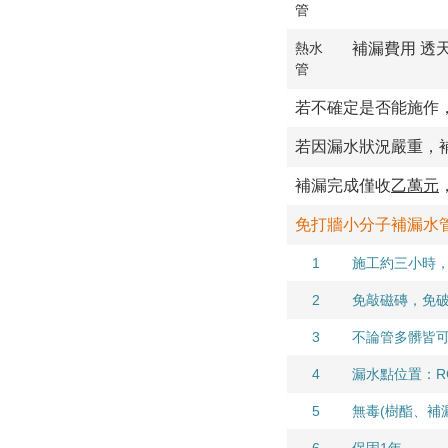
管
補漏費用 透天/
熱水
管
若不確定是否能施作，
若因漏水狀況嚴重，
補漏完成僅收
乙萬元
免打牆小分子補漏水管
1
施工約三小時
2
免敲磁磚，免
3
不論管多髒皆
4
漏水點位置：R
5
無毒(樹酯、補