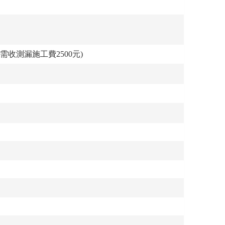
收測漏施工費2500元)
。