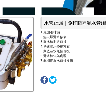
水管止漏｜免打牆補漏水管(補
1.免開牆補漏
2.無破壞漏水修復
3.漏水檢測與修補
4.快速漏水修補方案
5.家庭漏水無損修復
6.漏水檢查與處理
7.非開挖漏水修補技術