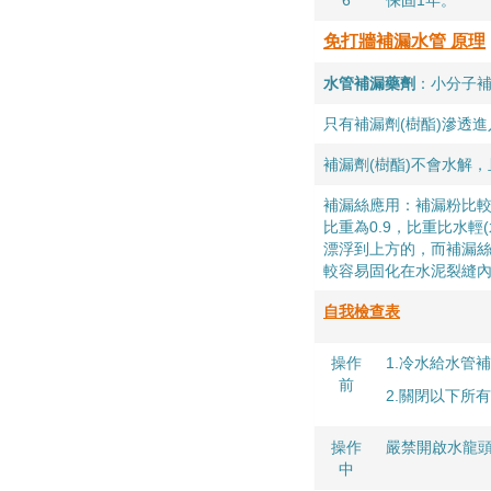
6
保固1年。
免打牆補漏水管 原理
水管補漏藥劑
：
小分子補
只有補漏劑(樹酯)滲透
補漏劑(樹酯)不會水解
補漏絲應用：補漏粉比
比重為0.9，比重比水
漂浮到上方的，而補漏絲
較容易固化在水泥裂縫
自我檢查表
操作
1.冷水給水管
前
2.關閉以下所
操作
嚴禁開啟水龍
中