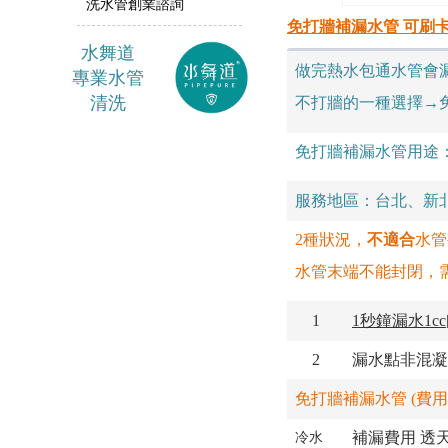
洗水管創業諮詢
免打牆補漏水管 可刷
水舞
道
做完熱水包通水管會
專業水管
清洗
不打牆的一種選擇→
免打牆補漏水管用途
服務地區：台北、新
2種狀況，
不適合
水管
水管末端不能封閉，
1
1秒鐘漏水1cc
2
漏水點非混凝
免打牆補漏水管 (費用
補漏費用 透天/
冷水