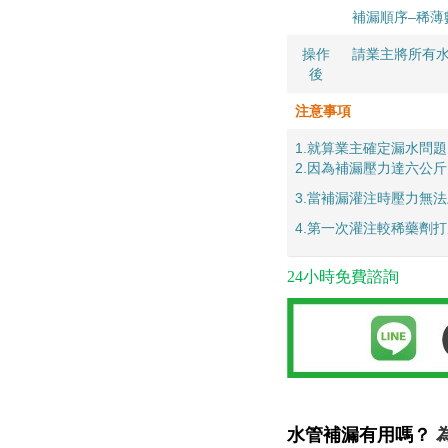
補漏順序–稀薄
操作
請業主將所有
後
注意事項
1.就算業主確定漏水問
2.因為補漏壓力達六公
3.當補漏灌注時壓力無
4.第一次灌注較稀藥劑
24小時免費諮詢
水管補漏有用嗎？