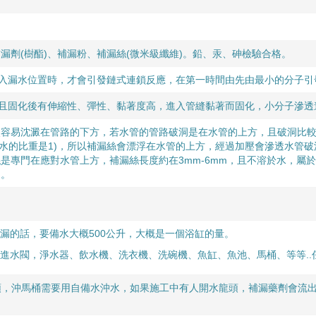
漏劑(樹酯)、補漏粉、補漏絲(微米級纖維)。鉛、汞、砷檢驗合格。
進入漏水位置時，才會引發鏈式連鎖反應，在第一時間由先由最小的分子
，且固化後有伸縮性、彈性、黏著度高，進入管縫黏著而固化，小分子滲透
較容易沈澱在管路的下方，若水管的管路破洞是在水管的上方，且破洞比
輕(水的比重是1)，所以補漏絲會漂浮在水管的上方，經過加壓會滲透水管
是專門在應對水管上方，補漏絲長度約在3mm-6mm，且不溶於水，屬於
內。
補漏的話，要備水大概500公升，大概是一個浴缸的量。
有進水閥，
淨水器、飲水機、洗衣機、洗碗機、魚缸、魚池、馬桶、等等.
頭，沖馬桶需要用自備水沖水，如果施工中有人開水龍頭，補漏藥劑會流