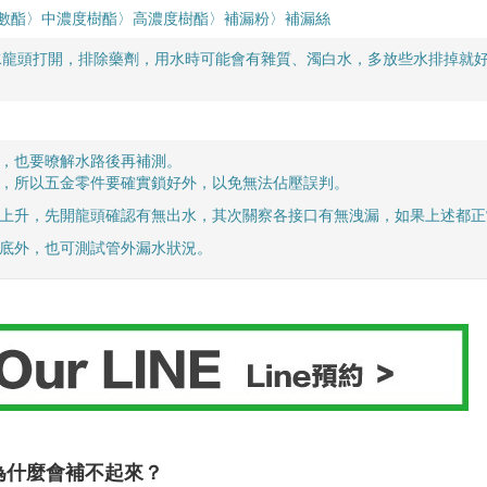
數酯〉中濃度樹酯
〉
高濃度樹酯
〉補漏粉〉
補漏絲
水龍頭打開，排除藥劑，用水時可能會有雜質、濁白水，多放些水排掉就
題，也要暸解水路後再補測。
斤，所以五金零件要確實鎖好外，以免無法佔壓誤判。
法上升，先開龍頭確認有無出水，其次關察各接口有無洩漏，如果上述都
打底外，也可測試管外漏水狀況。
為什麼會補不起來？