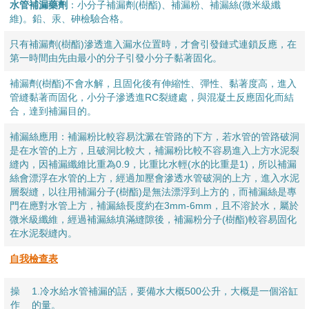
水管補漏藥劑
：小分子補漏劑(樹酯)、補漏粉、補漏絲(微米級纖
維)。鉛、汞、砷檢驗合格。
只有補漏劑(樹酯)滲透進入漏水位置時，才會引發鏈式連鎖反應，在
第一時間由先由最小的分子引發小分子黏著固化。
補漏劑(樹酯)不會水解，且固化後有伸縮性、彈性、黏著度高，進入
管縫黏著而固化，小分子滲透進RC裂縫處，與混凝土反應固化而結
合，達到補漏目的。
補漏絲應用：補漏粉比較容易沈澱在管路的下方，若水管的管路破洞
是在水管的上方，且破洞比較大，補漏粉比較不容易進入上方水泥裂
縫內，因補漏纖維比重為0.9，比重比水輕(水的比重是1)，所以補漏
絲會漂浮在水管的上方，經過加壓會滲透水管破洞的上方，進入水泥
層裂縫，以往用補漏分子(樹酯)是無法漂浮到上方的，而補漏絲是專
門在應對水管上方，補漏絲長度約在3mm-6mm，且不溶於水，屬於
微米級纖維，經過補漏絲填滿縫隙後，補漏粉分子(樹酯)較容易固化
在水泥裂縫內。
自我檢查表
操
1.冷水給水管補漏的話，要備水大概500公升，大概是一個浴缸
作
的量。