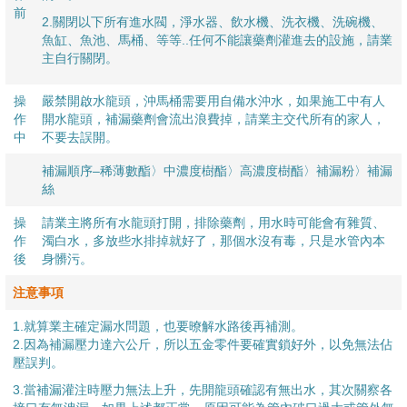
前
2.關閉以下所有進水閥，
淨水器、飲水機、洗衣機、洗碗機、
魚缸、魚池、馬桶、等等..任何不能讓藥劑灌進去的設施，請業
主自行關閉。
操
嚴禁開啟水龍頭，沖馬桶需要用自備水沖水，如果施工中有人
作
開水龍頭，補漏藥劑會流出浪費掉，請業主交代所有的家人，
中
不要去誤開。
補漏順序–稀薄數酯〉中濃度樹酯〉高濃度樹酯〉補漏粉〉補漏
絲
操
請業主將所有水龍頭打開，排除藥劑，用水時可能會有雜質、
作
濁白水，多放些水排掉就好了，那個水沒有毒，只是水管內本
後
身髒污。
注意事項
1.就算業主確定漏水問題，也要暸解水路後再補測。
2.因為補漏壓力達六公斤，所以五金零件要確實鎖好外，以免無法佔
壓誤判。
3.當補漏灌注時壓力無法上升，先開龍頭確認有無出水，其次關察各