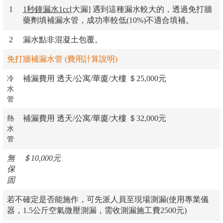
1
1秒鐘漏水1cc
[大漏] 遇到這種漏水較大的，透過免打牆
藥劑填補漏水管，成功率較低(10%)不適合填補。
2
漏水點非混凝土包覆。
免打牆補漏水管 (費用計算說明)
補漏費用 透天/公寓/華廈/大樓 ＄25,000元
冷
水
管
補漏費用 透天/公寓/華廈/大樓 ＄32,000元
熱
水
管
無
＄10,000元
保
固
若不確定是否能施作，可先派人員至現場測漏(使用專業儀
器，1.5公斤空氣微壓測漏，需收測漏施工費2500元)