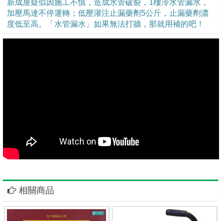
新成屋疑似因施工不慎，造成水管破裂，1樓冷水管漏水，
加壓馬達不停運轉；低壓灌注止漏藥劑5公斤，止漏藥劑濃
度低至高。「水管漏水」如果無法打牆，那就用補的吧！
相關商品