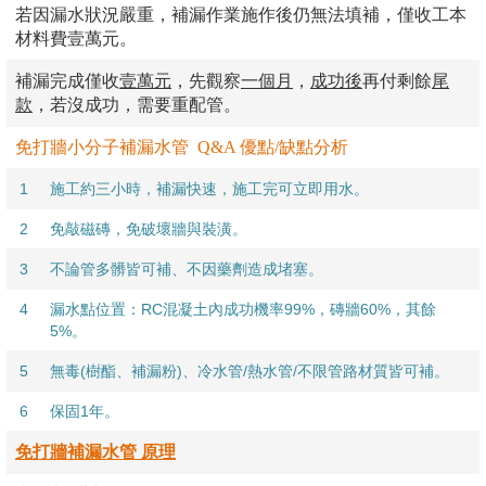
若因漏水狀況嚴重，補漏作業施作後仍無法填補，僅收工本
材料費壹萬元。
補漏完成僅收
壹
萬元
，先觀察
一個月
，
成功後
再付剩餘
尾
款
，若沒成功，需要重配管。
免打牆小分子補漏水管 Q&A 優點/缺點分析
1
施工約三小時，
補
漏快速，施工
完可立即用水。
2
免敲磁磚，免破壞牆與裝潢。
3
不論管多髒皆可補、不因藥劑造成堵塞。
4
漏水點位置：RC混凝土內成功機率99%，磚牆60%，其餘
5%。
5
無毒(樹酯、補漏粉)、冷水管/熱水管/不限管路材質皆可補。
6
保固1年。
免打牆補漏水管 原理